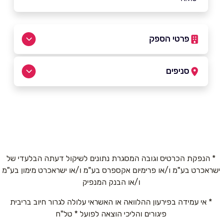
פרטי הספק
050-4400407
|
050-9274900
סניפים
נוף הגליל
שם מלא
*
מול הרים
050-9274900
טלפון
*
* הנפקת הכרטיס וגובה המסגרת נתונים לשיקול דעתה הבלעדי של
ישראכרט בע"מ ו/או פרימיום אקספרס בע"מ ו/או ישראכרט מימון בע"מ
אימייל
*
ו/או הבנק המנפיק
* אי עמידה בפירעון ההלוואה או האשראי עלולה לגרור חיוב בריבית
נושא
*
פיגורים והליכי הוצאה לפועל * טל"ח