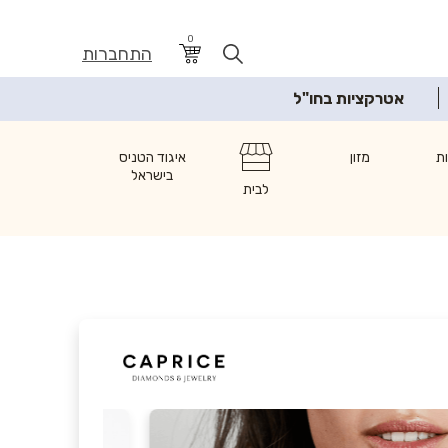
0
התחברות
אטרקציות בחו"ל
ת
מזון
איגוד הטניס
בישראל
לבית