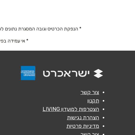
ז'בוטינסקי 5
עצמ
שם מלא
*
0543456079
טלפון
*
* הנפקת הכרטיס וגובה המסגרת נתונים לש
* אי עמידה בפי
נושא
*
אנא חזרו אלי בקשר ל...
הודעה
*
צור קשר
תקנון
הצטרפות למועדון LIVING
הצהרת נגישות
מדיניות פרטיות
צור קשר