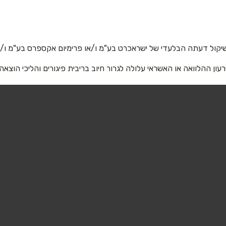
ון 1
קניון ים המלח
אימייל
*
יקול דעתה הבלעדי של ישראכרט בע"מ ו/או פרימיום אקספרס בע"מ ו/או
רעון ההלוואה או האשראי עלולה לגרור חיוב בריבית פיגורים והליכי הוצאה
שליחה