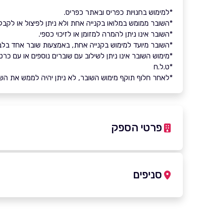
*למימוש בחנויות כפריס ובאתר כפריס.
*השובר ממומש במלואו בקנייה אחת ולא ניתן לפיצול או לקבל
*השובר אינו ניתן להמרה למזומן או לזיכוי כספי.
*השובר מיועד למימוש בקנייה אחת, באמצעות שובר אחד בלב
*מימוש השובר אינו ניתן לשילוב עם שוברים נוספים או עם כרט
*ט.ל.ח
*לאחר חלוף תוקף מימוש השובר, לא ניתן יהיה לממש את השובר 
פרטי הספק
054-3456075
סניפים
באתר
בפייסבוק
באינסטגרם
רמת גן
טבריה