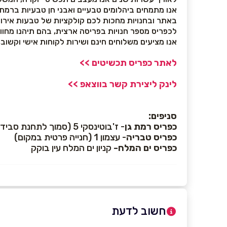
אנו מתמחים ביהלומים טבעיים ואבני חן טבעיות ברמת איכות גבוהה, וברוב ה
באתר ובחנויות מחכות לכם קולקציות של טבעות אירוסין
לכפריס מספר חנויות בפריסה ארצית, בהם תיהנו מחוו
אנו מציעים משלוחים חינם ושירות לקוחות אישי וקשוב,
לאתר כפריס תכשיטים >>
לינק ליצירת קשר בווצאפ >>
סניפים:
כפריס רמת גן
- ז'בוטינסקי 5 (סמוך לתחנת סבידור ולתחנת רכבת קלה אבא הילל, חנייה פרטית ללקוחות החנות בכתובת היצירה 3, רמת גן).
כפריס טבריה
- עצמון 1 (חנייה פרטית במקום)
כפריס ים המלח-
קניון ים המלח עין בוקק
חשוב לדעת