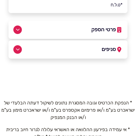
*ט.ל.ח
פרטי הספק
077-7001923
סניפים
באתר
בפייסבוק
באינסטגרם
ביוטיוב
תל אביב יפו
קניון גינדי TLV
050-3144495
שם מלא
*
* הנפקת הכרטיס וגובה המסגרת נתונים לשיקול דעתה הבלעדי של
תל אביב יפו
ישראכרט בע"מ ו/או פרימיום אקספרס בע"מ ו/או ישראכרט מימון בע"מ
טלפון
*
ו/או הבנק המנפיק
השל"ה 3
* אי עמידה בפירעון ההלוואה או האשראי עלולה לגרור חיוב בריבית
אימייל
*
03-5271757