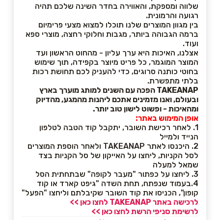
שלווה ומספקת, והאווירה בחדר השינה שלכם תהיה
רגועה והרמונית.
בין מגוון המוצרים שלנו תוכלו למצוא מצעי פרימיום
ברמה הגבוהה ביותר, מגבות וחלוקי רחצה, מוצרי ספא
ועוד.
אצלנו, האיכות היא ערך עליון - מהחוט הראשון ועד
המוצר המוגמר, כל פריט מיוצר בקפידה, תוך שימוש
בחוטי כותנה סרוגים, כדי להעניק לכם תחושת רכות
בלתי מתפשרת.
TAKEANAP הפכה עם השנים למותג מוערך בארץ
ובעולם, ואנו מזמינים אתכם ליהנות מהמגע, מהדיוק
ומהאיכות - ופשוט לישון טוב יותר.
אופן המימוש באתר:
1. לאחר רכישת השובר, יתקבל קוד הטבה לטלפון
הנייד ולמייל
2. היכנסו לאתר TAKEANAP ולאחר הוספת המוצרים
לסל הקניות, ליחצו על האייקון של סל הקניות בצד
שמאל למעלה
3. ליחצו על כפתור "מעבר לקופה" שבתחתית הסל
4.בעמוד שנפתח, תחת השדה "גיפט קארד או קוד
קופון", הכניסו את קוד השובר שקיבלתם וליחצו "הפעל"
לרכישה באתר
TAKEANAP לחצו כאן >>
לרשימת סניפי הרשת לחצו כאן >>