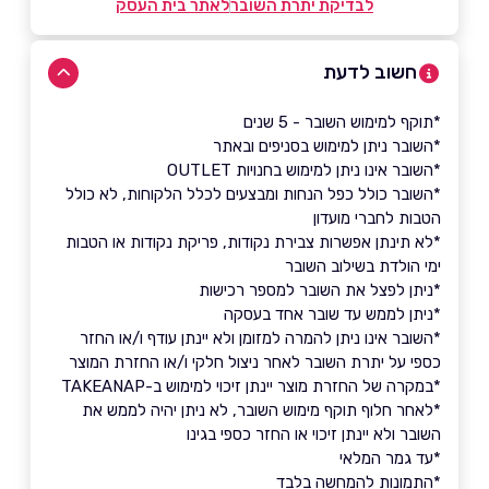
לבדיקת יתרת השובר
לאתר בית העסק
חשוב לדעת
*תוקף למימוש השובר - 5 שנים
*השובר ניתן למימוש בסניפים ובאתר
*השובר אינו ניתן למימוש בחנויות OUTLET
*השובר כולל כפל הנחות ומבצעים לכלל הלקוחות, לא כולל
הטבות לחברי מועדון
*לא תינתן אפשרות צבירת נקודות, פריקת נקודות או הטבות
ימי הולדת בשילוב השובר
*ניתן לפצל את השובר למספר רכישות
*ניתן לממש עד שובר אחד בעסקה
*השובר אינו ניתן להמרה למזומן ולא יינתן עודף ו/או החזר
כספי על יתרת השובר לאחר ניצול חלקי ו/או החזרת המוצר
*במקרה של החזרת מוצר יינתן זיכוי למימוש ב-TAKEANAP
*לאחר חלוף תוקף מימוש השובר, לא ניתן יהיה לממש את
השובר ולא יינתן זיכוי או החזר כספי בגינו
*עד גמר המלאי
*התמונות להמחשה בלבד