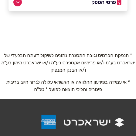
פרטי הספק
053-7477785
באתר
בפייסבוק
באינסטגרם
בוואטסאפ
* הנפקת הכרטיס וגובה המסגרת נתונים לשיקול דעתה הבלעדי של
ישראכרט בע"מ ו/או פרימיום אקספרס בע"מ ו/או ישראכרט מימון בע"מ
ו/או הבנק המנפיק
שם מלא
*
* אי עמידה בפירעון ההלוואה או האשראי עלולה לגרור חיוב בריבית
פיגורים והליכי הוצאה לפועל * טל"ח
טלפון
*
אימייל
*
נושא
*