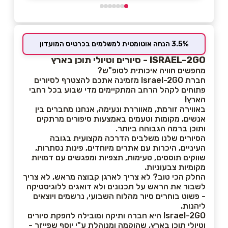
3.5% הנחה אוטומטית למשלמים בכרטיס המועדון
ISRAEL-2GO - סיורים וטיולי תוכן בארץ
מחפשים חוויה איכותית לסופ"ש?
חברת
Israel-2GO מזמינה אתכם להצטרף לסיורים
פתוחים לקהל הרחב המתקיימים מדי שבוע בכל רחבי
הארץ!
באווירה זורמת, מאווררת ונעימה, אנחנו מחברים בין
אנשים, מקומות וטעמים באמצעות סיפורים מרתקים
ותוכן ברמה הגבוהה ביותר.
הסיורים שלנו משלבים הדרכה מקצועית בגובה
העיניים, היכרות עם אתרים מיוחדים, פינות נסתרות,
שווקים תוססים, טעימות, תצפיות ומפגשים עם דמויות
מקומיות צבעוניות.
החלק הכי טוב? לא צריך לארגן קבוצה מראש, לא צריך
לשבור את הראש על תכנונים ולא דואגים ללוגיסטיקה
- פשוט בוחרים סיור מהלוח השבועי, נרשמים ויוצאים
ליהנות.
Israel-2GO היא חברה ותיקה ומובילה להפקת סיורים
וטיולי תוכן בארץ, שהוקמה ומנוהלת ע"י יוסף שפייזר -