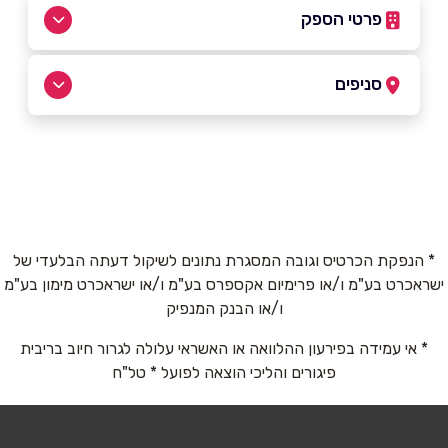
פרטי הספק
058-4121512
|
04-6274530
סניפים
אור עקיבא
שם מלא
*
החורב 11,. אזור תעשייה צפוני
04-6274530
טלפון
*
* הנפקת הכרטיס וגובה המסגרת נתונים לשיקול דעתה הבלעדי של
ישראכרט בע"מ ו/או פרימיום אקספרס בע"מ ו/או ישראכרט מימון בע"מ
אימייל
*
ו/או הבנק המנפיק
* אי עמידה בפירעון ההלוואה או האשראי עלולה לגרור חיוב בריבית
נושא
*
פיגורים והליכי הוצאה לפועל * טל"ח
אנא חזרו אלי בקשר ל...