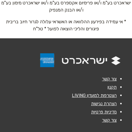
ישראכרט בע"מ ו/או פרימיום אקספרס בע"מ ו/או ישראכרט מימון בע"מ
טלפון
*
ו/או הבנק המנפיק
* אי עמידה בפירעון ההלוואה או האשראי עלולה לגרור חיוב בריבית
אימייל
*
פיגורים והליכי הוצאה לפועל * טל"ח
נושא
*
אנא חזרו אלי בקשר ל...
הודעה
*
צור קשר
תקנון
הצטרפות למועדון LIVING
הצהרת נגישות
מדיניות פרטיות
שליחה
צור קשר