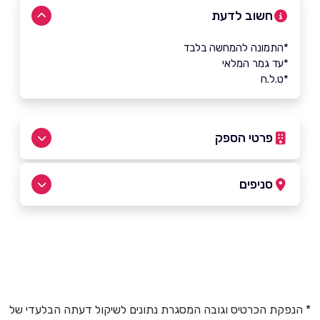
חשוב לדעת
*התמונה להמחשה בלבד
*עד גמר המלאי
*ט.ל.ח
פרטי הספק
054-2333578
|
054-4295341
סניפים
באתר
פתח תקוה
פוחס 5
054-4295341
שם מלא
*
* הנפקת הכרטיס וגובה המסגרת נתונים לשיקול דעתה הבלעדי של