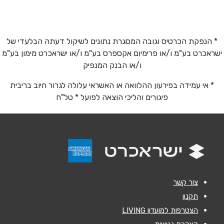
קניון מול הים הפלמ"ח 1
08-6335151
טלפון
*
* הנפקת הכרטיס וגובה המסגרת נתונים לשיקול דעתה הבלעדי של
ישראכרט בע"מ ו/או פרימיום אקספרס בע"מ ו/או ישראכרט מימון בע"מ
אימייל
*
ו/או הבנק המנפיק
* אי עמידה בפירעון ההלוואה או האשראי עלולה לגרור חיוב בריבית
נושא
*
פיגורים והליכי הוצאה לפועל * טל"ח
אנא חזרו אלי בקשר ל...
הודעה
*
צור קשר
תקנון
הצטרפות למועדון LIVING
שליחה