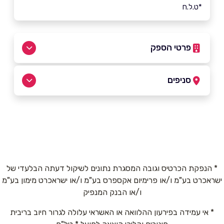
*ט.ל.ח
פרטי הספק
054-2445718
|
077-5419553
סניפים
קרית אונו
שם מלא
*
אבן עזרא 9, מרכז רש"י
077-5419553
טלפון
*
* הנפקת הכרטיס וגובה המסגרת נתונים לשיקול דעתה הבלעדי של
ישראכרט בע"מ ו/או פרימיום אקספרס בע"מ ו/או ישראכרט מימון בע"מ
אימייל
*
ו/או הבנק המנפיק
* אי עמידה בפירעון ההלוואה או האשראי עלולה לגרור חיוב בריבית
נושא
*