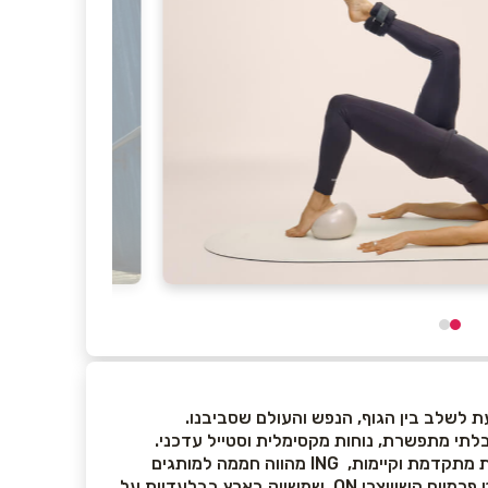
כל אחד מהמותגים נבחרו בקפידה בהתאם לסטנדרט איכות הגבוה ביותר, עיצובים אופנתיים בשילוב עם חדשנות טכנולוגית מתקדמת וקיימות, ING מהווה חממה למותגים
צומחים כשהרעיון הוא לייבא את המותגים הבינלאומיים בעלי הפוטנציאל צמיחה הגבוה ביותר, כדוגמה למותג ריצה והספורט פרמיום השוויצרי ON שמשווק בארץ בבלעדיות על