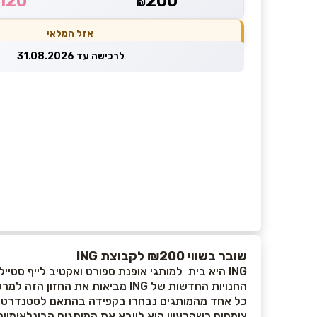
120
200
₪
אזל המלאי
לרכישה עד 31.08.2026
שובר בשווי ₪200 לקבוצת ING
ING היא בית למותגי אופנת ספורט ואקטיב לייף סטייל שנולדה מתוך אמונה בכוחו של אורח חיים פעיל ותרבות הפנאי שיודעת לשלב בין הגוף, הנפש והעולם שסביבנו.
החנויות החדשות של ING מביאות את החזון הזה למרכז הבמה ומציעות חוויית קנייה ייחודית עבור אנשים שמחפשים איכות בלתי מתפשרת, נוחות מקסימלית וסטייל עדכני.