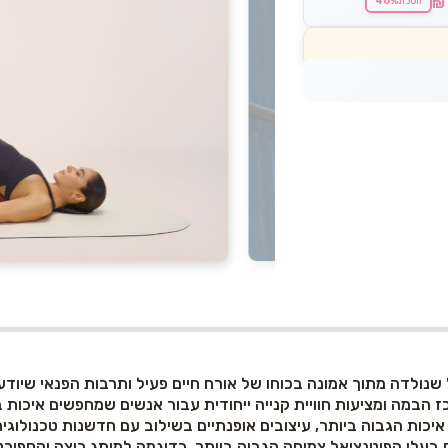
40%
₪
חסכת