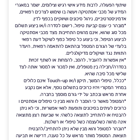
שיתוף הפעולה, לרבות מידע אישי רגיש וצילומים, ישמר במאגרי
המידע של מכבי אסתטיקה ויעשה בו שימוש לצרכים רפואיים,
אדמיניסטרטיביים, ניהול סיכונים ושיווקיים בכפוף לדין.
*מובהר כי עצם קביעת טיפול, רישום לסדרה ו/או ביצוע תשלום
מכל סוג שהוא, אינם מהווים התחייבות מצד מכבי אסתטיקה
לביצוע הטיפול, וכי ביצוע כל טיפול כפוף לשיקול דעת רפואי
בלעדי של הגורם המטפל ובהתאם להתאמה רפואית, היעדר
התוויות נגד ושיקולים מדיקולגליים.
*אין אפשרות להעביר, להסב, להמחות או לשתף זכויות
בסדרה/חבילה בין מטופלים, ואין למכור או למסור אותה לצד
שלישי מכל סיבה שהיא.
*ככלל, טיפולי המשך, תיקון ו/או Touch-up אינם כלולים
במחיר המקורי ויהיו כרוכים בתשלום נוסף, אלא אם נקבע
אחרת מראש ובכתב על ידי גורם מוסמך בחברה.
*המטופל מאשר כי הוסבר לו והוא מבין כי טיפולים אסתטיים ו
כרוכים לעיתים בסיכונים ותופעות לוואי אפשריות, וכי לא ניתן
להבטיח או להתחייב לתוצאה כלשהי. אי שביעות רצון מתוצאה
אינה מהווה כשלעצמה כשל טיפולי או רשלנות.
*הובהר למטופל והוא מבין שלא ניתן להתחייב/להבטיח
תוצאות. המטופל מוותר מראש על כל טענה, דרישה או תביעה