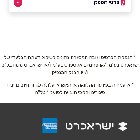
פרטי הספק
שם מלא
*
טלפון
*
* הנפקת הכרטיס וגובה המסגרת נתונים לשיקול דעתה הבלעדי של
ישראכרט בע"מ ו/או פרימיום אקספרס בע"מ ו/או ישראכרט מימון בע"מ
ו/או הבנק המנפיק
אימייל
*
* אי עמידה בפירעון ההלוואה או האשראי עלולה לגרור חיוב בריבית
פיגורים והליכי הוצאה לפועל * טל"ח
נושא
*
אנא חזרו אלי בקשר ל...
הודעה
*