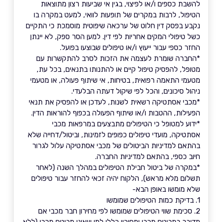
להשבת כספים ו/או לפיצוי, בגין אי שביעות רצון מתוצאות
הטיפול, לרבות במקרים של תופעות לוואי, למעט במקרה בו
נקבע בפסק דין חלוט של ערכאה שיפוטית מוסמכת כי התקיים
כשל טיפולי המקים אחריות לפי דין. למען הסר ספק, לא יינתן
החזר כספי עבור ייעוץ ו/או טיפולים שבוצעו בפועל.
*החברה שומרת לעצמה את הזכות לסרב להתקשרות עם
מטופל, להפסיק טיפול קיים או להתנותו בתנאים, בכל עת,
מטעמי התאמה רפואית, בטיחות, אי שיתוף פעולה, או מטעמי
ניהול סיכונים, והכל לפי שיקול דעתה הבלעדי.
*מכבי אסתטיקה רשאית לשנות, לעדכן או להפסיק את תנאי
הפעילות, ההטבות ו/או שיתוף הפעולה בכפוף להוראות הדין.
*ידוע למטופל כי הטיפולים מתבצעים במרפאות מכבי
אסתטיקה, מועדי טיפולים כפופים לזמינות, וביטול/דחייה שלא
בהתאם למדיניות הביטולים של מכבי אסתטיקה עלול לגרור
חיוב כספי, בהתאם למדיניות החברה.
*במקרה של ביטול חבילת הטיפולים במהלך השנה (לאחר
תשלום מלא מראש), הלקוח יהיה זכאי להחזר עבור טיפולים
שלא מומשו באופן הבא-
1. בדיקת כמות הטיפולים שמומשו
2. סכימת שווי הטיפולים שמומשו לפי מחירון חבר מכבי אם
מדובר במבוטח מכבי ומחירון כללי למי שאינו מבוטח מכבי (ללא