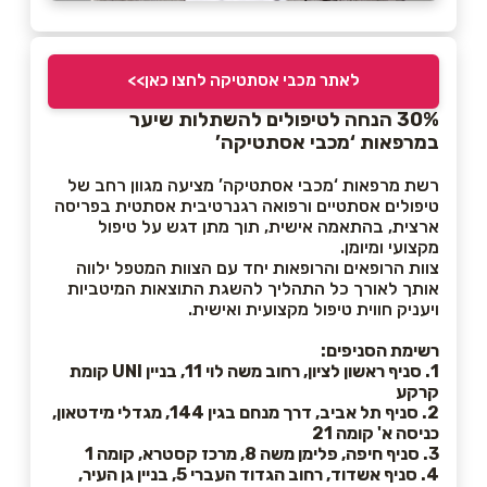
לאתר מכבי אסתטיקה לחצו כאן>>
30% הנחה לטיפולים להשתלות שיער
במרפאות ‘מכבי אסתטיקה’
רשת מרפאות ‘מכבי אסתטיקה’ מציעה מגוון רחב של
טיפולים אסתטיים ורפואה רגנרטיבית אסתטית בפריסה
ארצית, בהתאמה אישית, תוך מתן דגש על טיפול
מקצועי ומיומן.
צוות הרופאים והרופאות יחד עם הצוות המטפל ילווה
אותך לאורך כל התהליך להשגת התוצאות המיטביות
ויעניק חווית טיפול מקצועית ואישית.
רשימת הסניפים:
1. סניף ראשון לציון, רחוב משה לוי 11, בניין UNI קומת
קרקע
2. סניף תל אביב, דרך מנחם בגין 144, מגדלי מידטאון,
כניסה א' קומה 21
3. סניף חיפה, פלימן משה 8, מרכז קסטרא, קומה 1
4. סניף אשדוד, רחוב הגדוד העברי 5, בניין גן העיר,