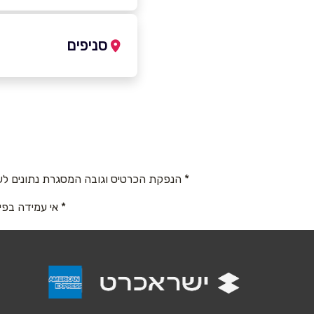
054-9426651
סניפים
ראשון לציון
שם מלא
*
הדרור 4
טלפון
*
054-9426651
* הנפקת הכרטיס וגובה המסגרת נתונים לש
נושא
*
* אי עמידה בפי
אנא חזרו אלי בקשר ל...
הודעה
*