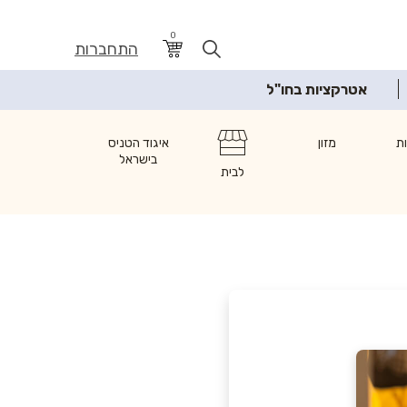
0
התחברות
אטרקציות בחו"ל
ת
מזון
איגוד הטניס
בישראל
לבית