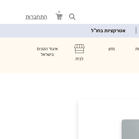
0
התחברות
אטרקציות בחו"ל
ת
מזון
איגוד הטניס
בישראל
לבית