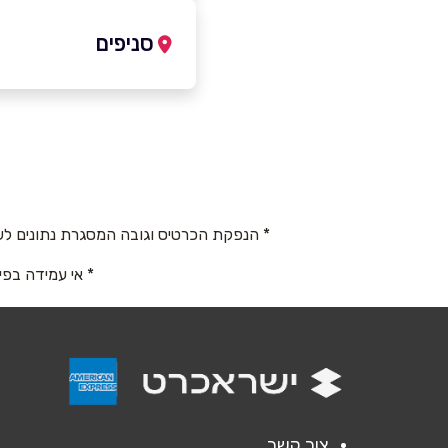
-4504996
|
04-8484381
סניפים
קרית מוצקין
שם מלא
*
שדרות משה גושן 12
טלפון
*
04-8484381
* הנפקת הכרטיס וגובה המסגרת נתונים לש
נושא
*
* אי עמידה בפי
אנא חזרו אלי בקשר ל...
הודעה
*
צור קשר