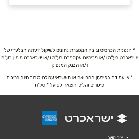
פתח תקוה
שם מלא
*
תוצרת הארץ 3
03-5565663
טלפון
*
* הנפקת הכרטיס וגובה המסגרת נתונים לשיקול דעתה הבלעדי של
ישראכרט בע"מ ו/או פרימיום אקספרס בע"מ ו/או ישראכרט מימון בע"מ
אימייל
*
ו/או הבנק המנפיק
* אי עמידה בפירעון ההלוואה או האשראי עלולה לגרור חיוב בריבית
נושא
*
פיגורים והליכי הוצאה לפועל * טל"ח
אנא חזרו אלי בקשר ל...
הודעה
*
צור קשר