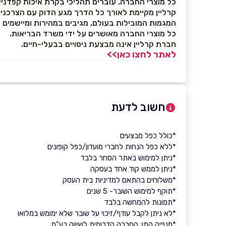
כל מוצרי החברה. עוברים תהליכי בקרת איכות קפדניי
קרליין מקיימת לאורך כל הדרך מגע הדוק עם הצרכני
המגמות המובילות בעולם, מגיבים במהירות ומיישמים
כל מוצרי החברה מאושרים על ידי משרד הבריאות.
חברת קרליין אינה מבצעת ניסויים בבעלי-חיים.
לאתר לחצו כאן>>
חשוב לדעת
*כולל כפל מבצעים
*ללא כפל הנחות לחברי מועדון/כפל קופונים
*ניתן למימוש באתר הסחר בלבד
*ניתן לממש קוד אחד בעסקה
*משלוחים בהתאם למדיניות בית העסק
*תוקף למימוש השובר- 5 שנים
*תמונות להמחשה בלבד
*לא ניתן לקבל עודף/זיכוי על שובר שלא ימומש במלואו
*מנפיק התו: החברה הדרומית לשיווק בע"מ