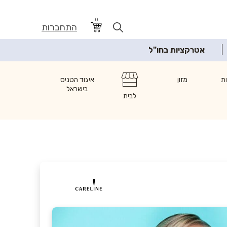
0
התחברות
אטרקציות בחו"ל
ת
מזון
איגוד הטניס
בישראל
לבית