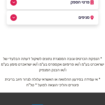
פרטי הספק
08-9742286
סניפים
מודיעין
שם מלא
*
מסילת יוסף 34
טלפון
*
* הנפקת הכרטיס וגובה המסגרת נתונים לשיקול דעתה הבלעדי של
ישראכרט בע"מ ו/או פרימיום אקספרס בע"מ ו/או ישראכרט מימון בע"מ
אימייל
*
ו/או הבנק המנפיק
* אי עמידה בפירעון ההלוואה או האשראי עלולה לגרור חיוב בריבית
נושא
*
פיגורים והליכי הוצאה לפועל * טל"ח
אנא חזרו אלי בקשר ל...
הודעה
*