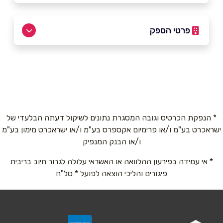
פרטי הספק
שם מלא
*
טלפון
*
* הנפקת הכרטיס וגובה המסגרת נתונים לשיקול דעתה הבלעדי של
ישראכרט בע"מ ו/או פרימיום אקספרס בע"מ ו/או ישראכרט מימון בע"מ
ו/או הבנק המנפיק
אימייל
*
* אי עמידה בפירעון ההלוואה או האשראי עלולה לגרור חיוב בריבית
פיגורים והליכי הוצאה לפועל * טל"ח
נושא
*
אנא חזרו אלי בקשר ל...
הודעה
*