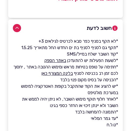
חשוב לדעת
*לא תקף בסניף כפר סבא לכרטיס לגילאים 3+
*תקף גם לסניף לסניף בת ים החדש החל מתאריך 1.5.25
*קוד השובר ישלח במייל/SMS
*לשעות הפעילות יש להתעדכן
באתר הספק
*חתימה על טופס בטיחות מראש ומימוש ההטבה באתר , יחסוך
לכם זמן רב בכניסה לסניף
בלינק המצורף כאן
*הכניסה על בסיס מקום פנוי בלבד
*יש להציג את הקוד שהתקבל בקופות האטרקציה למימוש
במערכת מולטיפס
*לאחר חלוף תוקף מימוש השובר, לא ניתן יהיה לממש את
השובר ולא יינתן זיכוי או החזר כספי בגינו
*התמונה להמחשה בלבד
*עד גמר המלאי
*ט.ל.ח