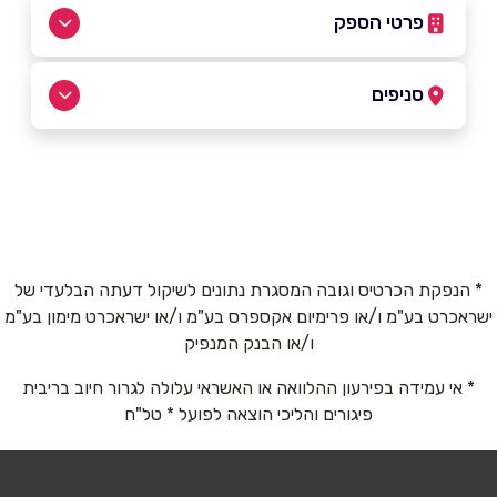
פרטי הספק
05-2830868
|
04-8408433
סניפים
חיפה
שם מלא
*
השיש 35 מפרץ חיפה
04-8408433
טלפון
*
* הנפקת הכרטיס וגובה המסגרת נתונים לשיקול דעתה הבלעדי של
ישראכרט בע"מ ו/או פרימיום אקספרס בע"מ ו/או ישראכרט מימון בע"מ
אימייל
*
ו/או הבנק המנפיק
* אי עמידה בפירעון ההלוואה או האשראי עלולה לגרור חיוב בריבית
נושא
*
פיגורים והליכי הוצאה לפועל * טל"ח
אנא חזרו אלי בקשר ל...