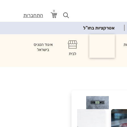
0
התחברות
אטרקציות בחו"ל
ת
מזון
איגוד הטניס
בישראל
לבית