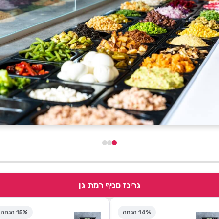
גרינז סניף רמת גן
14% הנחה
15% הנחה