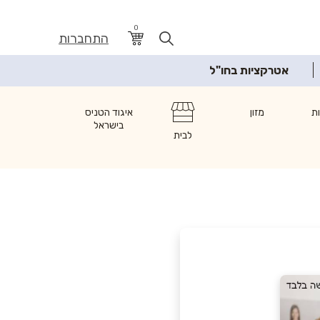
0
התחברות
אטרקציות בחו"ל
ת
מזון
איגוד הטניס
בישראל
לבית