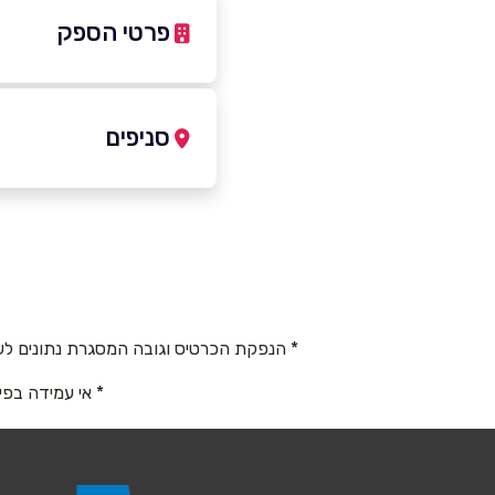
פרטי הספק
050-8833899
סניפים
זרזיר
שם מלא
*
כביש ראשי
טלפון
*
050-8833899
* הנפקת הכרטיס וגובה המסגרת נתונים לש
נושא
*
* אי עמידה בפי
אנא חזרו אלי בקשר ל...
הודעה
*