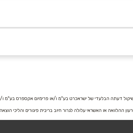
באר שבע
ג פאשן אשדוד
גראנד קניון באר שבע
אימייל
*
*3084
יקול דעתה הבלעדי של ישראכרט בע"מ ו/או פרימיום אקספרס בע"מ ו/או
תל אביב יפו
רעון ההלוואה או האשראי עלולה לגרור חיוב בריבית פיגורים והליכי הוצאה
יון ביג פאשן נצרת
נמל תל אביב
*3084