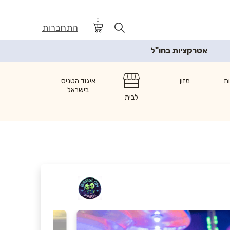
0
התחברות
אטרקציות בחו"ל
ת
מזון
איגוד הטניס
בישראל
לבית