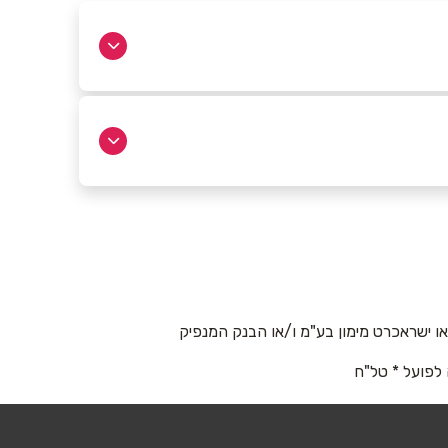
רמת גן
קניון איילון רמת גן
*3084
 ישראכרט מימון בע"מ ו/או הבנק המנפיק
ירושלים
 לפועל * טל"ח
תלפיות
*3084