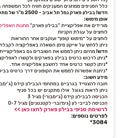
כלל הסניפים ממוזגים המעניקים חוויה לכל המשפחה ב
חדש! בבילון פארק נמל תל אביב - 2500 מ"ר של מתקנים בסטנדרטים הגבוהים ביותר ובתנאי בטיחות מהשורה הראשונה
אופן מימוש:
מורידים את אפליקציית "בבילון פארק"
מחנות האפליק
לוחצים על עגלת הקניות
לוחצים על ״מימוש קופון״ ועוקבים אחר ההוראות
ניתן ללחוץ על אייקון סימן השאלה באפליקציה לקבלת
חדש!
מהיום ניתן לממש את השוברים גם באפליקצייית 
*
ניתן לרכוש כרטיס בבילון בפארקים ולקשרו לאפליקצי
*
ניתן לקשר כרטיס אחד לחשבון אפליקציה אחד.
*ניתנת אפשרות לממש את הקופונים דרך כרטיס בבילון קיים או רכ
מידע חשוב:
חובה להצטייד בגרביים במתחמי הבבילון קידס (ג'ימבורי
ניתן לראות בגוגל אילו מתקנים יש בכל סניף
הכניסה לבבילון קידס (ג׳ימבורי) מגיל 3
הכניסה לבייבי לון (גימ׳וברי לקטנטנים) מגיל 0-7
לרשימת סניפי בבילון פארק לחצו כאן >>
לפרטים נוספים:
*
3084