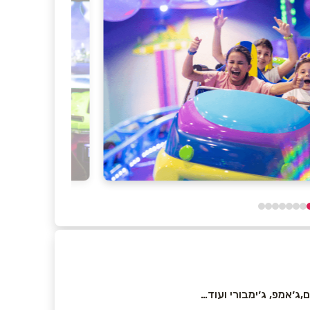
ג׳אמפ, ג׳ימבורי ועוד…