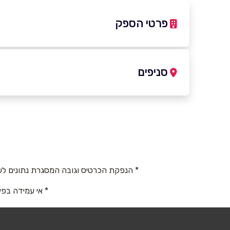
פרטי הספק
*3084
סניפים
אילת
אשדוד
שם מלא
*
קניון אייס מול אילת
בי
טלפון
*
*3084
*3084
* הנפקת הכרטיס וגובה המסגרת נתונים לש
נושא
*
קרית אתא
נצרת
* אי עמידה בפי
אנא חזרו אלי בקשר ל...
קניון שער הצפון , קריית אתא.
קנ
הודעה
*
*3084
*3084