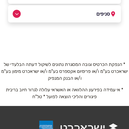
סניפים
09-3721122
תל מונד - בתיאום מראש
באתר
בפייסבוק
באינסטגרם
הכרמל 20
אזור התעשייה אלון תבור - בתיאום מראש
* הנפקת הכרטיס וגובה המסגרת נתונים לשיקול דעתה הבלעדי של
שם מלא
*
ישראכרט בע"מ ו/או פרימיום אקספרס בע"מ ו/או ישראכרט מימון בע"מ
התמר 1
ו/או הבנק המנפיק
טלפון
*
* אי עמידה בפירעון ההלוואה או האשראי עלולה לגרור חיוב בריבית
פיגורים והליכי הוצאה לפועל * טל"ח
אימייל
*
נושא
*