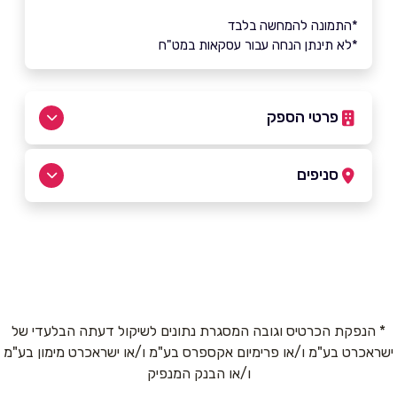
*התמונה להמחשה בלבד
*לא תינתן הנחה עבור עסקאות במט"ח
פרטי הספק
054-4876593
|
054-4876593
סניפים
רמלה
שם מלא
*
אצ"ל 21, מאחורי קריית הממשלה
054-4876593
טלפון
*
* הנפקת הכרטיס וגובה המסגרת נתונים לשיקול דעתה הבלעדי של
ישראכרט בע"מ ו/או פרימיום אקספרס בע"מ ו/או ישראכרט מימון בע"מ
אימייל
*
ו/או הבנק המנפיק