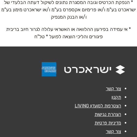
* הנפקת הכרטיס וגובה המסגרת נתונים לשיקול דעתה הבלעדי של
ישראכרט בע"מ ו/או פרימיום אקספרס בע"מ ו/או ישראכרט מימון בע"מ
שם מלא
*
ו/או הבנק המנפיק
* אי עמידה בפירעון ההלוואה או האשראי עלולה לגרור חיוב בריבית
טלפון
*
פיגורים והליכי הוצאה לפועל * טל"ח
אימייל
*
נושא
*
אנא חזרו אלי בקשר ל...
צור קשר
הודעה
*
תקנון
הצטרפות למועדון LIVING
הצהרת נגישות
מדיניות פרטיות
צור קשר