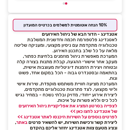
10% הנחה אוטומטית למשלמים בכרטיס המועדון
אטנדינג - הדור הבא של ניהול האירועים
לאטנדינג פלטפורמה חכמה וחדשנית המשלבת
טכנולוגיה מתקדמת עם ניסיון מקצועי, ומעניקה שליטה
מלאה על כל שלב בתכנון האירוע.
המערכת מאפשרת ניהול מוזמנים בלחיצת כפתור,
מעקב אחר אישורי ההגעה, קבלת מתנות בצורה קלה
ובטוחה ויצירת הזמנות דיגיטליות מעוצבות אישית,
בהתאמה ובסטנדרט גבוה - הכל במקום אחד, פשוט
ונוח.
המערכת מציעה חוויית משתמש מוקפדת, שירות אישי
וליווי מקצועי, לצד פתרונות טכנולוגיים מתקדמים,
ליצירת אירוע ייחודי, מדויק ובלתי נשכח - במחיר נגיש
לכל כיס וללא פשרות על איכות.
לצפייה בסרטון המציג את אפליקציית ניהול האירועים
של אטנדינג לחצו כאן >>
לפרטים נוספים על השירות היכנסו לאתר אטנדינג >>
ליצירת קשר ורכישת השירות, יש להשאיר פרטים
באתר
,
ונציג מטעם צוות אטנדינג יחזור אליכם בהקדם