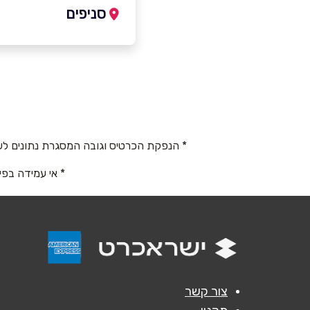
סניפים
טייבה במשולש
שם מלא
*
מחמוד דרוויש
טלפון
*
09-7995278
* הנפקת הכרטיס וגובה המסגרת נתונים לש
נושא
*
* אי עמידה בפי
אנא חזרו אלי בקשר ל...
הודעה
*
צור קשר