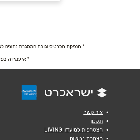
תל אביב יפו
שם מלא
*
פלורנטין 31 תל 
31
טלפון
*
077-5621648
* הנפקת הכרטיס וגובה המסגרת נתונים לש
נושא
*
* אי עמידה בפי
אנא חזרו אלי בקשר ל...
הודעה
*
צור קשר
תקנון
הצטרפות למועדון LIVING
הצהרת נגישות