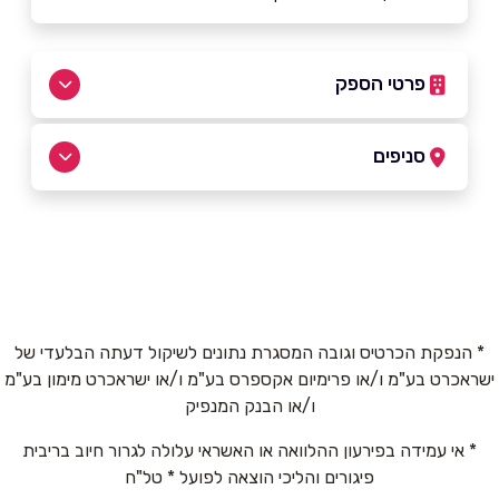
פרטי הספק
052-5044343
|
03-6294228
סניפים
ראשון לציון
שם מלא
*
בקר משה 11
03-6294228
טלפון
*
* הנפקת הכרטיס וגובה המסגרת נתונים לשיקול דעתה הבלעדי של
ישראכרט בע"מ ו/או פרימיום אקספרס בע"מ ו/או ישראכרט מימון בע"מ
אימייל
*
ו/או הבנק המנפיק
* אי עמידה בפירעון ההלוואה או האשראי עלולה לגרור חיוב בריבית
נושא
*
פיגורים והליכי הוצאה לפועל * טל"ח