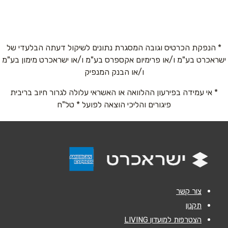
הצפצפה 2
051-2675032
* הנפקת הכרטיס וגובה המסגרת נתונים לשיקול דעתה הבלעדי של
שם מלא
*
הרצליה
ישראכרט בע"מ ו/או פרימיום אקספרס בע"מ ו/או ישראכרט מימון בע"מ
ו/או הבנק המנפיק
טלפון
*
קניון שבעת הכוכבים
* אי עמידה בפירעון ההלוואה או האשראי עלולה לגרור חיוב בריבית
051-2395632
פיגורים והליכי הוצאה לפועל * טל"ח
אימייל
*
זכרון יעקב
נושא
*
מדרחוב המייסדים 41
אנא חזרו אלי בקשר ל...
04-6899406
צור קשר
הודעה
*
תקנון
הצטרפות למועדון LIVING