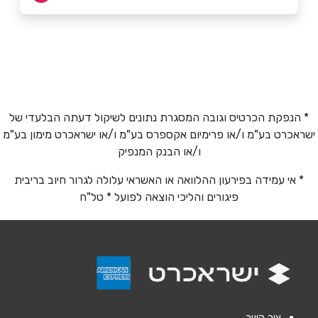
עפולה
שם מלא
*
פנקס 37 פנקס 37
054 422-3567
טלפון
*
* הנפקת הכרטיס וגובה המסגרת נתונים לשיקול דעתה הבלעדי של
ישראכרט בע"מ ו/או פרימיום אקספרס בע"מ ו/או ישראכרט מימון בע"מ
אימייל
*
ו/או הבנק המנפיק
* אי עמידה בפירעון ההלוואה או האשראי עלולה לגרור חיוב בריבית
נושא
*
פיגורים והליכי הוצאה לפועל * טל"ח
אנא חזרו אלי בקשר ל...
הודעה
*
צור קשר