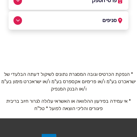
פרטי הספק
052-6018434
סניפים
באקה אל-גרביה
שם מלא
*
אבן חולדון 1
052-6018434
טלפון
*
* הנפקת הכרטיס וגובה המסגרת נתונים לשיקול דעתה הבלעדי של
ישראכרט בע"מ ו/או פרימיום אקספרס בע"מ ו/או ישראכרט מימון בע"מ
אימייל
*
ו/או הבנק המנפיק
* אי עמידה בפירעון ההלוואה או האשראי עלולה לגרור חיוב בריבית
נושא
*
פיגורים והליכי הוצאה לפועל * טל"ח
אנא חזרו אלי בקשר ל...
הודעה
*