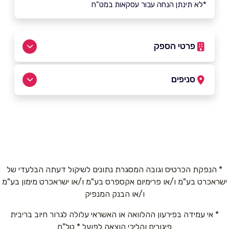
*לא תינתן הנחה עבור עסקאות במט"ח
פרטי הספק
050-9069096
סניפים
יהוד
שם מלא
*
צמוד לקניון סביונים
050-9069096
טלפון
*
* הנפקת הכרטיס וגובה המסגרת נתונים לשיקול דעתה הבלעדי של
ישראכרט בע"מ ו/או פרימיום אקספרס בע"מ ו/או ישראכרט מימון בע"מ
אימייל
*
ו/או הבנק המנפיק
* אי עמידה בפירעון ההלוואה או האשראי עלולה לגרור חיוב בריבית
נושא
*
פיגורים והליכי הוצאה לפועל * טל"ח