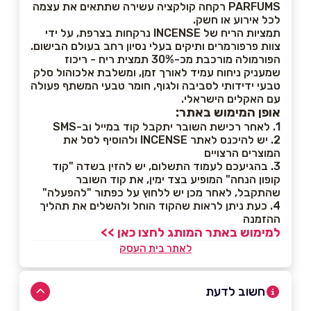
PARFUMS רקחה קולקציה עשירה שתתאים את עצמה
לכל אירוע או חשק.
תמציות הריח של INCENSE נרקחות בצרפת, על ידי
צוות פרפורמרים ותיקים בעלי נסיון רחב בעולם הבישום.
הפורמולה מורכבת מכ-30% תמצית ריח - ריכוז
שמעניק ניחוח עמיד לאורך זמן, ומשלבת אלכוהול סלק
טבעי ידידותי לסביבה ולגוף, חומר טבעי המשתף פעולה
עם האקלים הישראלי.
אופן המימוש באתר:
1. לאחר רכישת השובר יתקבל קוד במייל וב-SMS
2. יש להיכנס לאתר INCENSE ולהוסיף לסל את
המוצרים הרצויים
3. בהגיעכם לעמוד התשלום, יש להזין בשדה "קוד
קופון הנחה" המופיע בצד ימין, את קוד השובר
שהתקבל, לאחר מכן יש ללחוץ על כפתור "להפעלה"
4. כעת ניתן לראות שהקוד הוחל ולהשלים את תהליך
ההזמנה
למימוש באתר המותג לחצו כאן >>
לאתר בית העסק
חשוב לדעת