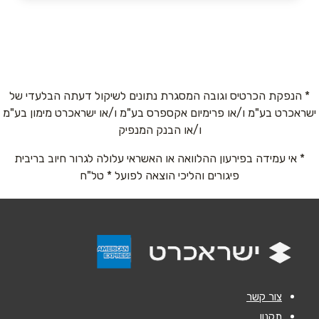
באתר
בפייסבוק
באינסטגרם
ביוטיוב
בוואטסאפ
* הנפקת הכרטיס וגובה המסגרת נתונים לשיקול דעתה הבלעדי של
שם מלא
*
ישראכרט בע"מ ו/או פרימיום אקספרס בע"מ ו/או ישראכרט מימון בע"מ
ו/או הבנק המנפיק
טלפון
*
* אי עמידה בפירעון ההלוואה או האשראי עלולה לגרור חיוב בריבית
פיגורים והליכי הוצאה לפועל * טל"ח
אימייל
*
נושא
*
אנא חזרו אלי בקשר ל...
צור קשר
הודעה
*
תקנון