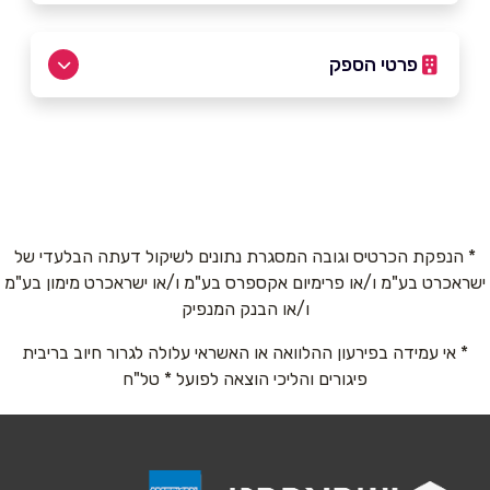
פרטי הספק
073-3745777
באתר
בפייסבוק
באינסטגרם
* הנפקת הכרטיס וגובה המסגרת נתונים לשיקול דעתה הבלעדי של
ישראכרט בע"מ ו/או פרימיום אקספרס בע"מ ו/או ישראכרט מימון בע"מ
שם מלא
*
ו/או הבנק המנפיק
* אי עמידה בפירעון ההלוואה או האשראי עלולה לגרור חיוב בריבית
טלפון
*
פיגורים והליכי הוצאה לפועל * טל"ח
אימייל
*