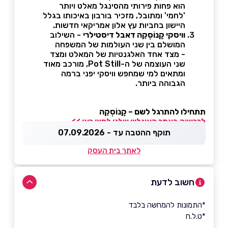
הוא פחות פירותי מהסינגל מאלט ויותר
'לחמי' ומתובל, מזכיר בורבון באיכותו בגלל
היישון בחביות עץ אלון אמריקאי חדשות.
וויסקי קָנוֹסְקֵה דאבל דיסטילרי
- השילוב
המושלם בין שני העולמות של המשפחה
- מצד אחד האלגנטיות של המאלט ומצד
שני העוצמה של ה-Pot Still, מורכב מאוד
ומתאים למי שמחפש וויסקי יפני ברמה
הגבוהה ביותר.
תתחילו להתרגל לשם – קָנוֹסְקֵה
לרכישה באתר האונליין שלנו לחצו כאן >>
תוקף ההטבה עד - 07.09.2026
לאתר בית העסק
חשוב לדעת
*התמונות להמחשה בלבד
*ט.ל.ח