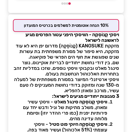
10% הנחה אוטומטית למשלמים בכרטיס המועדון
ויסקי קָנוֹסְקֵה - הוויסקי היפני עטור הפרסים מגיע
לראשונה לישראל
מזקקת KANOSUKE (קָנוֹסְקֵה) מדרום יפן היא לא עוד
מזקקה, היא סיפור של מסורת משפחתית בת עשרות
שנים שפוגשת את חוף הים הפראי של פוקיאגה.
שם, בין דודי נחושת ייחודיים לבריזת אוקיינוס, נוצר
סינגל מאלט ובקבוקי וויסקי נוספים, שזכו במדליות זהב
בתחרויות האלכוהול הנחשבות בעולם.
וויסקי ארטיזנלי המיוצר במסורת משפחתית של למעלה
מ-130 שנה ומזוקק בדודי נחושת המעניקים לו טעם
עשיר, מורכב ומאוזן להפליא.
3 סגנונות ייחודיים מגיעים לישראל:
וויסקי קָנוֹסְקֵה סינגל מאלט
- וויסקי עשיר
ומאוזן, משלב מתיקות של וניל ודבש יחד עם
פירותיות יפנית (כמו פרי ההדר יוזו) וסיומת
מלוחה עדינה מהים.
וויסקי קָנוֹסְקֵה היוקי פוט סטיל
- וויסקי
עוצמתי (51% אלכוהול) ועשיר מאוד בפה,