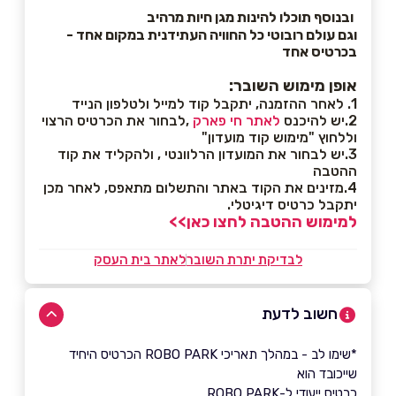
ובנוסף תוכלו להינות מגן חיות מרהיב
וגם עולם רובוטי
כל החוויה העתידנית במקום אחד -
בכרטיס אחד
אופן מימוש השובר:
1. לאחר ההזמנה, יתקבל קוד למייל ולטלפון הנייד
2.יש להיכנס
לאתר חי פארק
,לבחור את הכרטיס הרצוי
וללחוץ "מימוש קוד מועדון"
3.יש לבחור את המועדון הרלוונטי , ולהקליד את קוד
ההטבה
4.מזינים את הקוד באתר והתשלום מתאפס, לאחר מכן
יתקבל כרטיס דיגיטלי.
למימוש ההטבה לחצו כאן>>
לבדיקת יתרת השובר
לאתר בית העסק
חשוב לדעת
*שימו לב - במהלך תאריכי ROBO PARK הכרטיס היחיד
שייכובד הוא
כרטיס ייעודי ל-ROBO PARK.