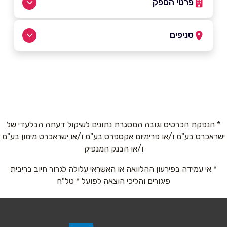
פרטי הספק
סניפים
04-8747445
קרית מוצקין
באתר
החשמונאים 79
04-8747445
שם מלא
*
* הנפקת הכרטיס וגובה המסגרת נתונים לשיקול דעתה הבלעדי של
ישראכרט בע"מ ו/או פרימיום אקספרס בע"מ ו/או ישראכרט מימון בע"מ
טלפון
*
ו/או הבנק המנפיק
* אי עמידה בפירעון ההלוואה או האשראי עלולה לגרור חיוב בריבית
פיגורים והליכי הוצאה לפועל * טל"ח
אימייל
*
נושא
*