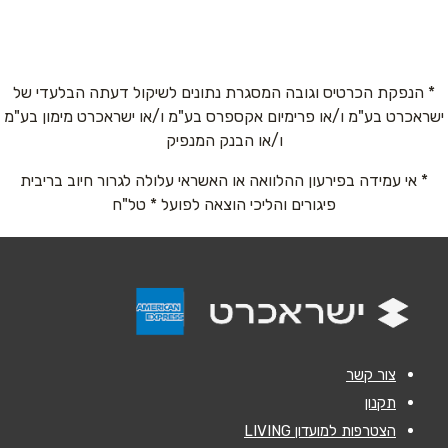
העמלים 5
054-9732766
שם מלא
*
* הנפקת הכרטיס וגובה המסגרת נתונים לשיקול דעתה הבלעדי של
ישראכרט בע"מ ו/או פרימיום אקספרס בע"מ ו/או ישראכרט מימון בע"מ
טלפון
*
ו/או הבנק המנפיק
* אי עמידה בפירעון ההלוואה או האשראי עלולה לגרור חיוב בריבית
אימייל
*
פיגורים והליכי הוצאה לפועל * טל"ח
נושא
*
אנא חזרו אלי בקשר ל...
הודעה
*
צור קשר
תקנון
הצטרפות למועדון LIVING