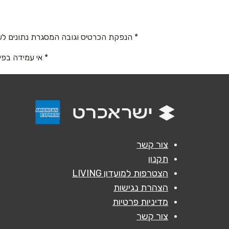
טלפון
*
052-8350390
* הנפקת הכרטיס וגובה המסגרת נתונים לש
נושא
*
* אי עמידה בפי
אנא חזרו אלי בקשר ל...
הודעה
*
צור קשר
תקנון
הצטרפות למועדון LIVING
הצהרת נגישות
מדיניות פרטיות
צור קשר