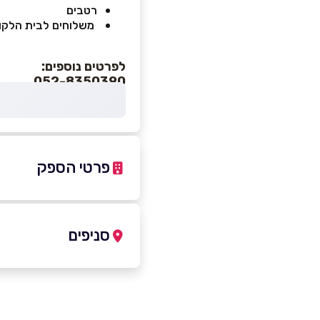
רטבים
משלוחים לבית הלקו
לפרטים נוספים:
052-8350390
פרטי הספק
8679357
|
052-8350390
סניפים
קרית גת
שם מלא
*
ספיר 18