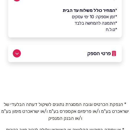
*
המחיר כולל משלוח עד הבית
*זמן אספקה: 10 ימי עסקים
*התמונה להמחשה בלבד
*ט.ל.ח
פרטי הספק
073-2566340
שם מלא
*
* הנפקת הכרטיס וגובה המסגרת נתונים לשיקול דעתה הבלעדי של
ישראכרט בע"מ ו/או פרימיום אקספרס בע"מ ו/או ישראכרט מימון בע"מ
טלפון
*
ו/או הבנק המנפיק
* אי עמידה בפירעון ההלוואה או האשראי עלולה לגרור חיוב בריבית