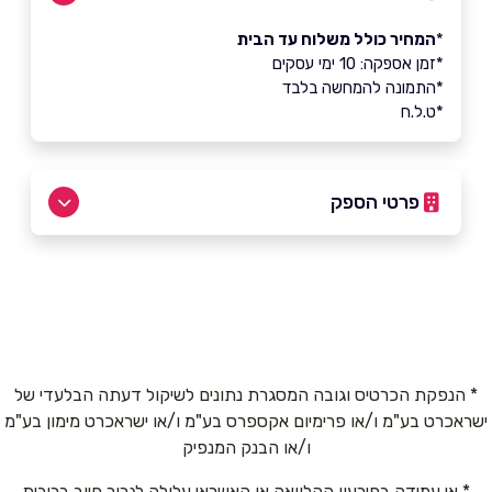
*
המחיר כולל משלוח עד הבית
*זמן אספקה: 10 ימי עסקים
*התמונה להמחשה בלבד
*ט.ל.ח
פרטי הספק
073-2566340
שם מלא
*
* הנפקת הכרטיס וגובה המסגרת נתונים לשיקול דעתה הבלעדי של
ישראכרט בע"מ ו/או פרימיום אקספרס בע"מ ו/או ישראכרט מימון בע"מ
טלפון
*
ו/או הבנק המנפיק
* אי עמידה בפירעון ההלוואה או האשראי עלולה לגרור חיוב בריבית