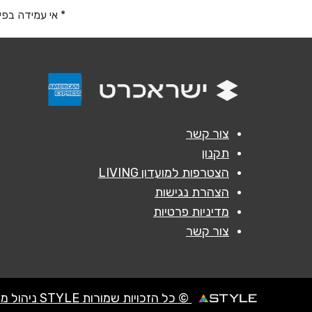
שם מלא
*
* אי עמידה בפי
טלפון
*
נושא
*
אנא חזרו אלי בקשר ל...
צור קשר
תקנון
הודעה
*
הצטרפות למועדון LIVING
הצהרת נגישות
מדיניות פרטיות
צור קשר
© כל הזכויות שמורות STYLE ניהול מועדוני לקוחות