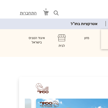
0
התחברות
אטרקציות בחו"ל
ת
מזון
איגוד הטניס
בישראל
לבית