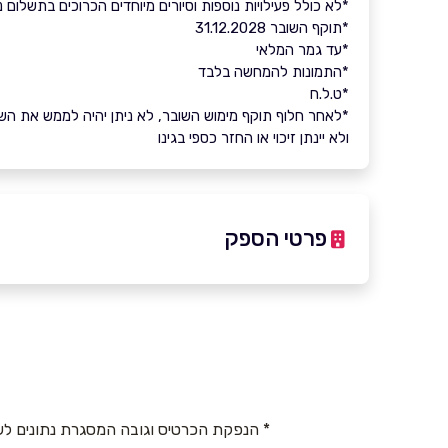
*לא כולל פעילויות נוספות וסיורים מיוחדים הכרוכים בתשלום נ
*תוקף השובר 31.12.2028
*עד גמר המלאי
*התמונות להמחשה בלבד
*ט.ל.ח
*לאחר חלוף תוקף מימוש השובר, לא ניתן יהיה לממש את הש
ולא יינתן זיכוי או החזר כספי בגינו
פרטי הספק
03-6320222
באתר
בפייסבוק
* הנפקת הכרטיס וגובה המסגרת נתונים לש