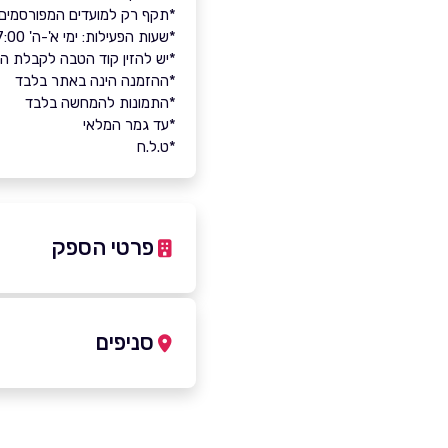
*תקף רק למועדים המפורסמים 
*שעות הפעילות: ימי א'-ה' 09:00-17:00 ימי ו' 09:00-13:00 ימי שבת כשעתיים לפני ההצגה
*יש להזין קוד הטבה לקבלת ה
*ההזמנה הינה באתר בלבד
*התמונות להמחשה בלבד
*עד גמר המלאי
*ט.ל.ח
פרטי הספק
03-5111444
סניפים
באתר
תל אביב יפו