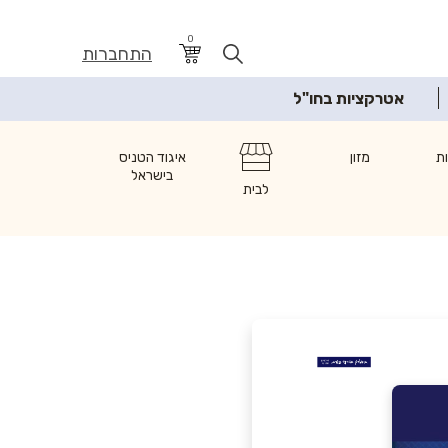
0
התחברות
אטרקציות בחו"ל
ת
מזון
איגוד הטניס
בישראל
לבית