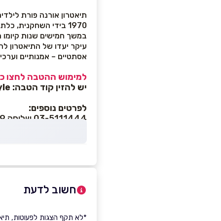
תיאטרון אורנה פורת לילדים
1970 בידי השחקנית, כלת פרס ישראל, הגב' אורנה פורת ושר החינוך דאז, יגאל אלון ז"ל.
במשך חמישים שנות קיומו ה
עיקר יעדו של התיאטרון לה
אסתטיים – אמנותיים וערכי
למימוש ההטבה לחצו כא
יש להזין קוד הטבה: style
לפרטים נוספים
:
03-5111444 שלוחה 9
חשוב לדעת
*לא תקף הצגות לפעוטות, תיאטרו