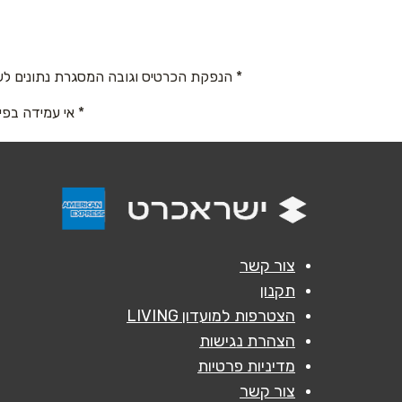
בלפור 30
שם מלא
*
03-5111444
טלפון
*
* הנפקת הכרטיס וגובה המסגרת נתונים לש
* אי עמידה בפי
נושא
*
אנא חזרו אלי בקשר ל...
הודעה
*
צור קשר
תקנון
הצטרפות למועדון LIVING
הצהרת נגישות
מדיניות פרטיות
צור קשר