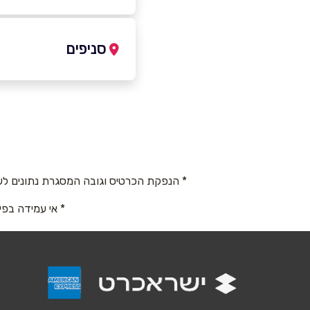
052-5506197
סניפים
גבעתיים
שם מלא
*
הורדים 12
טלפון
*
052-5506197
* הנפקת הכרטיס וגובה המסגרת נתונים לש
נושא
*
* אי עמידה בפי
אנא חזרו אלי בקשר ל...
הודעה
*