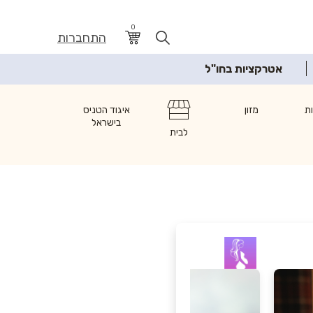
0
התחברות
אטרקציות בחו"ל
ת
מזון
איגוד הטניס
בישראל
לבית