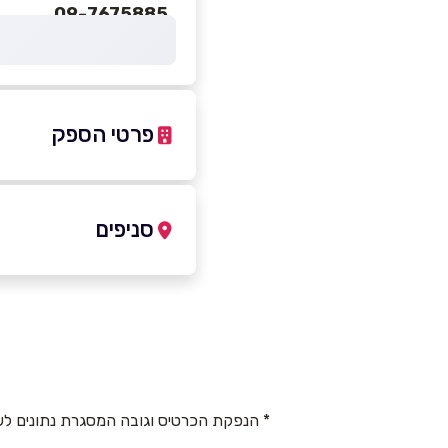
09-7675885
פרטי הספק
-3150253
|
09-7675885
סניפים
כפר סבא
שם מלא
*
ארבל 42
טלפון
*
09-7675885
* הנפקת הכרטיס וגובה המסגרת נתונים לש
נושא
*