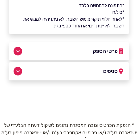
*התמונה להמחשה בלבד
*ט.ל.ח
*לאחר חלוף תוקף מימוש השובר, לא ניתן יהיה לממש את
השובר ולא יינתן זיכוי או החזר כספי בגינו
פרטי הספק
02-5812211
סניפים
ירושלים
שם מלא
*
קניון מלחה ירושלים
02-6795395
טלפון
*
* הנפקת הכרטיס וגובה המסגרת נתונים לשיקול דעתה הבלעדי של
שוהם
ישראכרט בע"מ ו/או פרימיום אקספרס בע"מ ו/או ישראכרט מימון בע"מ
אימייל
*