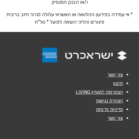
ו/או הבנק המנפיק
איירפורט סיטי נתב''ג
* אי עמידה בפירעון ההלוואה או האשראי עלולה לגרור חיוב בריבית
נושא
*
03-9793933
פיגורים והליכי הוצאה לפועל * טל"ח
אנא חזרו אלי בקשר ל...
ירושלים
הודעה
*
תחנה מרכזית ירושלים
02-5001179
צור קשר
תקנון
ירושלים
הצטרפות למועדון LIVING
שליחה
הצהרת נגישות
האומן ירושלים האומן 30
מדיניות פרטיות
02-6481072
צור קשר