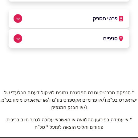
פרטי הספק
052-7307330
סניפים
באתר
מצליח
052-7307330
שם מלא
*
* הנפקת הכרטיס וגובה המסגרת נתונים לשיקול דעתה הבלעדי של
ישראכרט בע"מ ו/או פרימיום אקספרס בע"מ ו/או ישראכרט מימון בע"מ
טלפון
*
ו/או הבנק המנפיק
* אי עמידה בפירעון ההלוואה או האשראי עלולה לגרור חיוב בריבית
אימייל
*
פיגורים והליכי הוצאה לפועל * טל"ח