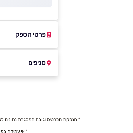
פרטי הספק
050-6376699
סניפים
באתר
פתח תקוה
נחלת צבי 50, קומה 4 דירה 13
שם מלא
*
050-6376699
טלפון
*
* הנפקת הכרטיס וגובה המסגרת נתונים לש
* אי עמידה בפי