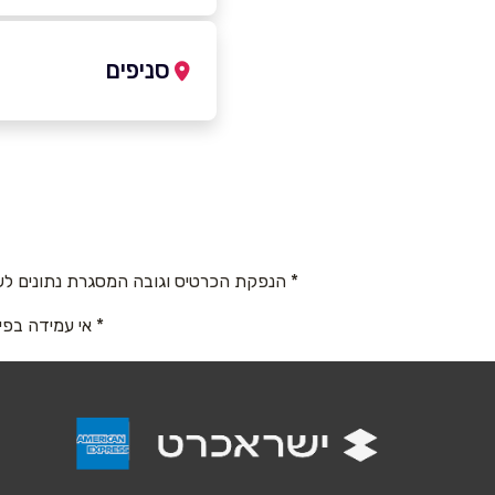
04-6229450
סניפים
ירכא
שם מלא
*
ירכא
טלפון
*
* הנפקת הכרטיס וגובה המסגרת נתונים לש
נושא
*
* אי עמידה בפי
אנא חזרו אלי בקשר ל...
הודעה
*