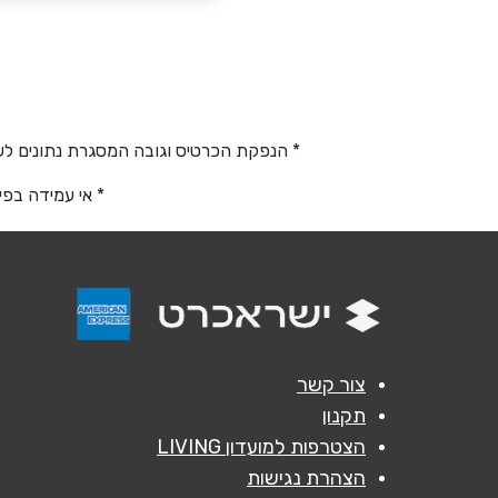
שם מלא
*
העצמאות 3
טלפון
*
050-9131111
* הנפקת הכרטיס וגובה המסגרת נתונים לש
נושא
*
* אי עמידה בפי
אנא חזרו אלי בקשר ל...
הודעה
*
צור קשר
תקנון
הצטרפות למועדון LIVING
הצהרת נגישות