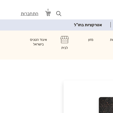
0
התחברות
אטרקציות בחו"ל
ת
מזון
איגוד הטניס
בישראל
לבית