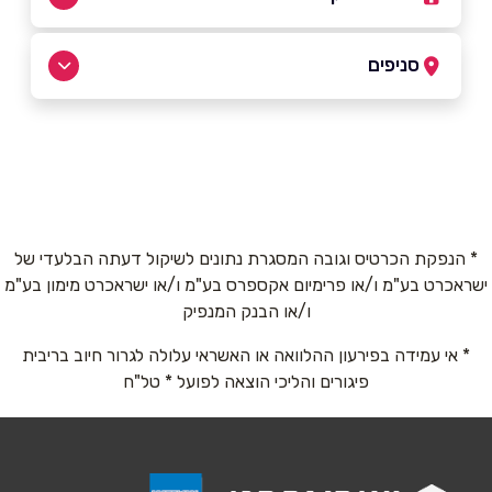
03-9511151
סניפים
ראשון לציון
שם מלא
*
סחרוב 21, קניון הזהב דוד סחרוב 21
03-9511151
טלפון
*
* הנפקת הכרטיס וגובה המסגרת נתונים לשיקול דעתה הבלעדי של
ישראכרט בע"מ ו/או פרימיום אקספרס בע"מ ו/או ישראכרט מימון בע"מ
אימייל
*
ו/או הבנק המנפיק
* אי עמידה בפירעון ההלוואה או האשראי עלולה לגרור חיוב בריבית
נושא
*
פיגורים והליכי הוצאה לפועל * טל"ח
אנא חזרו אלי בקשר ל...
הודעה
*