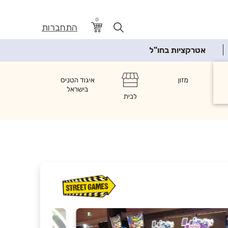
0
התחברות
אטרקציות בחו"ל
ת
מזון
איגוד הטניס
בישראל
לבית