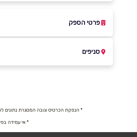
פרטי הספק
054-599941
|
077-2200888
סניפים
באתר
בפייסבוק
כפר סבא, אושילנד
אושילד (קומה 1), עתיר ידע 4
שם מלא
*
077-2200888
טלפון
*
* הנפקת הכרטיס וגובה המסגרת נתונים לש
* אי עמידה בפי
נושא
*