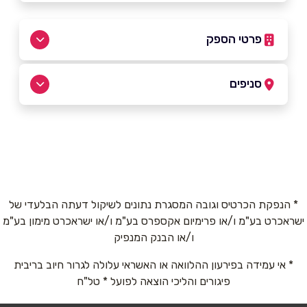
פרטי הספק
09-7441135
סניפים
רעננה
שם מלא
*
אחוזה 124
09-7441135
טלפון
*
* הנפקת הכרטיס וגובה המסגרת נתונים לשיקול דעתה הבלעדי של
ישראכרט בע"מ ו/או פרימיום אקספרס בע"מ ו/או ישראכרט מימון בע"מ
אימייל
*
ו/או הבנק המנפיק
* אי עמידה בפירעון ההלוואה או האשראי עלולה לגרור חיוב בריבית
נושא
*
פיגורים והליכי הוצאה לפועל * טל"ח
אנא חזרו אלי בקשר ל...