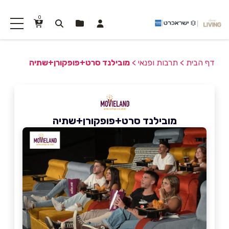
0
דף הבית
>
תרבות ופנאי
>
מובילנד סרט+פופקורן+שתיה
מובילנד סרט+פופקורן+שתיה