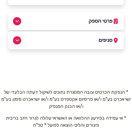
פרטי הספק
באתר
בפייסבוק
באינסטגרם
סניפים
כרמיאל
שם מלא
*
מתחם גן העיר החרושת 15
04-9033151
טלפון
*
* הנפקת הכרטיס וגובה המסגרת נתונים לשיקול דעתה הבלעדי של
חיפה
ישראכרט בע"מ ו/או פרימיום אקספרס בע"מ ו/או ישראכרט מימון בע"מ
ו/או הבנק המנפיק
אימייל
*
קניון עזריאלי חיפה פלימן משה 4
* אי עמידה בפירעון ההלוואה או האשראי עלולה לגרור חיוב בריבית
04-6497364
פיגורים והליכי הוצאה לפועל * טל"ח
נושא
*