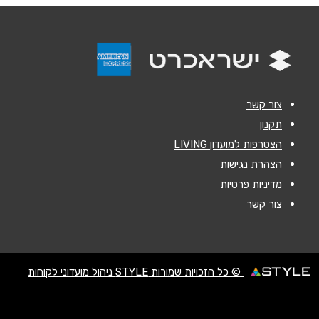
אנא חזרו אלי בקשר ל...
נתניה
הודעה
*
Y Center גבורי ישראל 17
09-9640988
צור קשר
תקנון
הצטרפות למועדון LIVING
שליחה
הצהרת נגישות
מדיניות פרטיות
צור קשר
© כל הזכויות שמורות STYLE ניהול מועדוני לקוחות