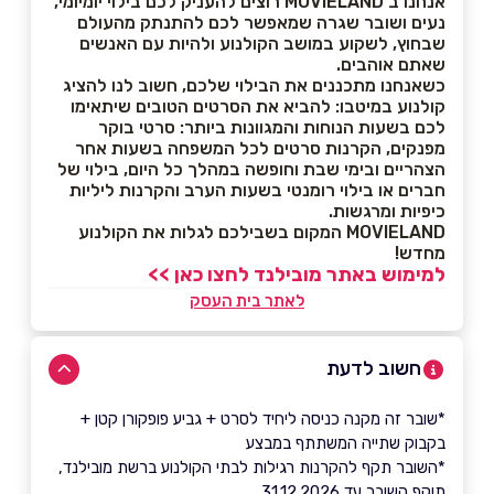
אנחנו ב MOVIELAND רוצים להעניק לכם בילוי יומיומי,
נעים ושובר שגרה שמאפשר לכם להתנתק מהעולם
שבחוץ, לשקוע במושב הקולנוע ולהיות עם האנשים
שאתם אוהבים.
כשאנחנו מתכננים את הבילוי שלכם, חשוב לנו להציג
קולנוע במיטבו: להביא את הסרטים הטובים שיתאימו
לכם בשעות הנוחות והמגוונות ביותר: סרטי בוקר
מפנקים, הקרנות סרטים לכל המשפחה בשעות אחר
הצהריים ובימי שבת וחופשה במהלך כל היום, בילוי של
חברים או בילוי רומנטי בשעות הערב והקרנות ליליות
כיפיות ומרגשות.
MOVIELAND המקום בשבילכם לגלות את הקולנוע
מחדש!
למימוש באתר מובילנד לחצו כאן >>
לאתר בית העסק
חשוב לדעת
*שובר זה מקנה כניסה ליחיד לסרט + גביע פופקורן קטן +
בקבוק שתייה המשתתף במבצע
*השובר תקף להקרנות רגילות לבתי הקולנוע ברשת מובילנד,
תוקף השובר עד 31.12.2026