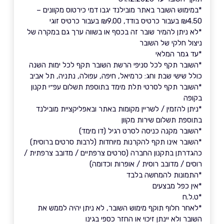
*במימוש השובר באתר מובילנד יגבו דמי כירטוס מקוונים –
₪4.50 בעבור כרטיס בודד, ₪9.00 בעבור כרטיס זוגי
*לא ניתן להמיר שובר זה בכסף או בשווה ערך גם במקרה של
ניצול חלקי של השובר
*עד גמר המלאי
*השובר תקף לכל סניפי הרשת השובר תקף לכל ימות השנה
כולל שישי שבת וחג: כרמיאל, חיפה, עפולה, נתניה, תל אביב
*השובר תקף לסרטי תלת מימד בתוספת תשלום עפ״י תקנון
בקופה
*ניתן להזמין / לשריין מקומות באתר ובאפליקציית מובילנד
בתוספת תשלום שירות מקוון
*השובר מקנה כניסה לסרט רגיל (דו מימד)
*השובר אינו תקף להקרנות מיוחדות (לרבות סרטים ברוסית)
כהגדרתן בתקנון החברה (סרטים צרפתיים / מדובב צרפתית /
רוסים / מדובב רוסית / אופרות וכדומה)
*התמונות להמחשה בלבד
*אין כפל מבצעים
*ט.ל.ח
*לאחר חלוף תוקף מימוש השובר, לא ניתן יהיה לממש את
השובר ולא יינתן זיכוי או החזר כספי בגינו